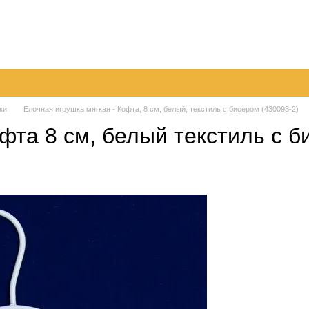
096
063
Обмен и возврат
Контактная информация
050
шение
Пер
ки
Елочная игрушка мягкая - Кофта, 8 см, белый, текстиль с бисером (430093-2)
фта 8 см, белый текстиль с б