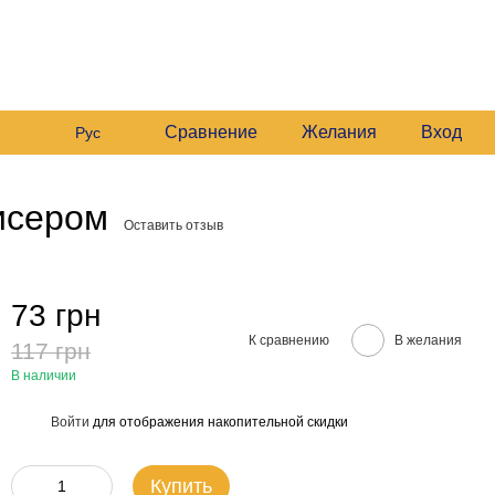
 235 6633
График работы:
 235 6633
Будние:
09:00–16:00
Мой заказ
Сб:
10:00–16:00
 235 6633
езвонить вам?
Сравнение
Желания
Вход
Рус
исером
Оставить отзыв
73 грн
К сравнению
В желания
117 грн
В наличии
Войти
для отображения накопительной скидки
%
Купить