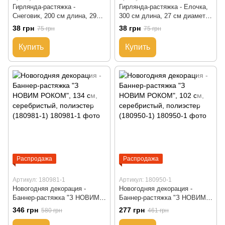
Гирлянда-растяжка -
Гирлянда-растяжка - Елочка,
Снеговик, 200 см длина, 29
300 см длина, 27 см диаметр,
см диаметр, разноцветная,
разноцветная, ПВХ, бумага
38 грн
38 грн
75 грн
75 грн
ПВХ, бумага (610310)
(610013)
Купить
Купить
Распродажа
Распродажа
Артикул: 180981-1
Артикул: 180950-1
Новогодняя декорация -
Новогодняя декорация -
Баннер-растяжка "З НОВИМ
Баннер-растяжка "З НОВИМ
РОКОМ", 134 см,
РОКОМ", 102 см,
346 грн
277 грн
580 грн
461 грн
серебристый, полиэстер
серебристый, полиэстер
(180981-1)
(180950-1)