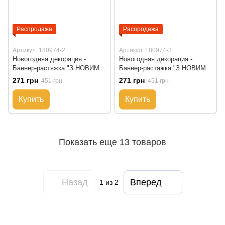
Распродажа
Распродажа
Артикул: 180974-2
Артикул: 180974-3
Новогодняя декорация -
Новогодняя декорация -
Баннер-растяжка "З НОВИМ
Баннер-растяжка "З НОВИМ
РОКОМ", 104 см, голубой,
РОКОМ", 104 см, золотистый
271 грн
271 грн
451 грн
451 грн
полиэстер (180974-2)
с красным, полиэстер
(180974-3)
Купить
Купить
Показать еще 13 товаров
Назад
Вперед
1
из 2