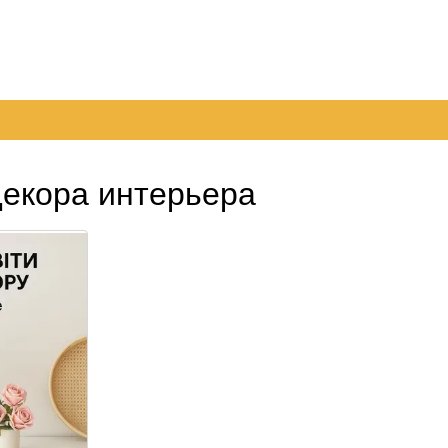
096
063
Обмен и возврат
Контактная информация
050
шение
Пер
декора интерьера