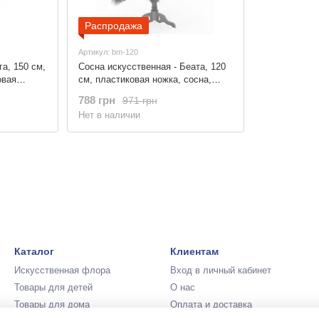
Распродажа
Артикул: bm-120
га, 150 см,
Сосна искусственная - Беата, 120
овая
см, пластиковая ножка, сосна,
 белым,
зеленый, леска (БМ-120)
788 грн
971 грн
Нет в наличии
Каталог
Клиентам
Искусственная флора
Вход в личный кабинет
Товары для детей
О нас
Товары для дома
Оплата и доставка