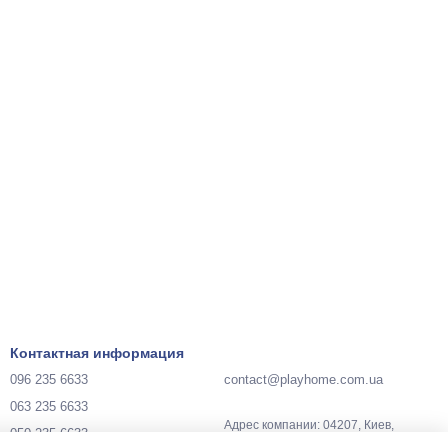
Контактная информация
096 235 6633
contact@playhome.com.ua
063 235 6633
Адрес компании: 04207, Киев,
050 235 6633
Украина, ул. Зои Гайдай, 3