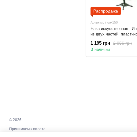
Распродажа
Артикул: inga-150
Елка искусственная - Ин
из двух частей, пластик
ножка, сосна, зеленый с
1 195 грн
2 056 грн
леска (ИМ-150)
В наличии
© 2026
Принимаем к оплате