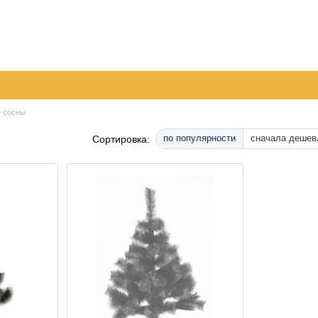
096
063
Обмен и возврат
Контактная информация
050
шение
Пер
 сосны
по популярности
сначала дешев
Сортировка: