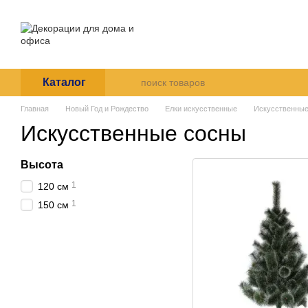
Перейти к основному контенту
О нас
Оплата и доставка
Пользовательское согла
Каталог
Главная
Новый Год и Рождество
Елки искусственные
Искусственные
Искусственные сосны
Высота
1
120 см
1
150 см