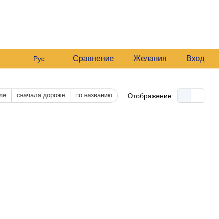
 235 6633
График работы:
 235 6633
Будние:
09:00–16:00
Мой заказ
Сб:
10:00–16:00
 235 6633
езвонить вам?
Сравнение
Желания
Вход
Рус
ле
сначала дороже
по названию
Отображение: