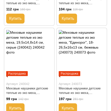
теплые из эко меха,
теплые из эко меха,
20x14,5x17 см, персиковый
13,5x11,5x11,8 см, сиреневые
112 грн
104 грн
160 грн
116 грн
(240011)
(240028)
Купить
Купить
Распродажа
Распродажа
Артикул: 240042
Артикул: 240073
Меховые наушники детские
Меховые наушники детские
теплые из эко меха,
теплые из эко меха,
19,5x14,8x14 см, серые
"Единорог", 18-26,5x16x13 см,
99 грн
197 грн
142 грн
281 грн
(240042)
бежевые (240073)
Купить
Купить