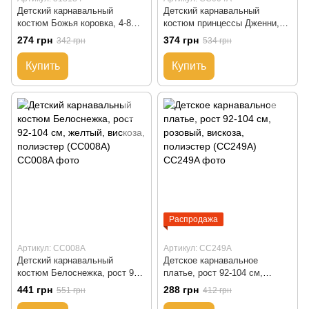
Детский карнавальный
Детский карнавальный
костюм Божья коровка, 4-8
костюм принцессы Дженни,
лет, красный (518134)
рост 92-104 см, голубой,
274 грн
374 грн
342 грн
534 грн
вискоза и полиэстер (CC004A)
Купить
Купить
Распродажа
Артикул: CC008A
Артикул: CC249A
Детский карнавальный
Детское карнавальное
костюм Белоснежка, рост 92-
платье, рост 92-104 см,
104 см, желтый, вискоза,
розовый, вискоза, полиэстер
441 грн
288 грн
551 грн
412 грн
полиэстер (CC008A)
(CC249A)