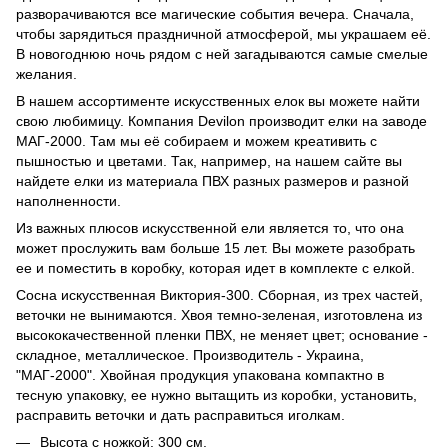
разворачиваются все магические события вечера. Сначала,
чтобы зарядиться праздничной атмосферой, мы украшаем её.
В новогоднюю ночь рядом с ней загадываются самые смелые
желания.
В нашем ассортименте искусственных елок вы можете найти
свою любимицу. Компания Devilon производит елки на заводе
МАГ-2000. Там мы её собираем и можем креативить с
пышностью и цветами. Так, например, на нашем сайте вы
найдете елки из материала ПВХ разных размеров и разной
наполненности.
Из важных плюсов искусственной ели является то, что она
может прослужить вам больше 15 лет. Вы можете разобрать
ее и поместить в коробку, которая идет в комплекте с елкой.
Сосна искусственная Виктория-300. Сборная, из трех частей,
веточки не вынимаются. Хвоя темно-зеленая, изготовлена из
высококачественной пленки ПВХ, не меняет цвет; основание -
складное, металлическое. Производитель - Украина,
"МАГ-2000". Хвойная продукция упакована компактно в
тесную упаковку, ее нужно вытащить из коробки, установить,
расправить веточки и дать расправиться иголкам.
Высота с ножкой: 300 см.