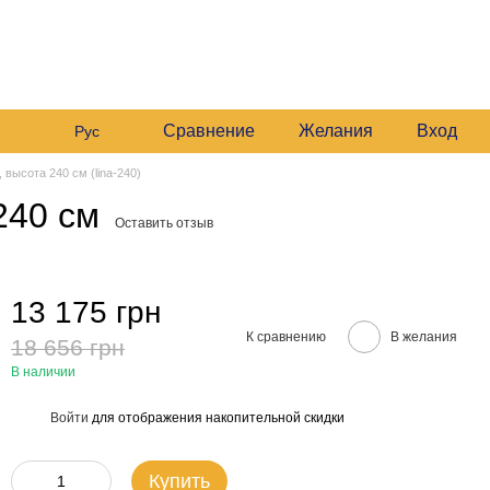
 235 6633
График работы:
 235 6633
Будние:
09:00–16:00
Мой заказ
Сб:
10:00–16:00
 235 6633
езвонить вам?
Сравнение
Желания
Вход
Рус
 высота 240 см (lina-240)
240 см
Оставить отзыв
13 175 грн
К сравнению
В желания
18 656 грн
В наличии
Войти
для отображения накопительной скидки
%
Купить