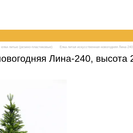
096
063
Обмен и возврат
Контактная информация
050
шение
Пер
 елки литые (резино-пластиковые)
Елка литая искусственная новогодняя Лина-240,
новогодняя Лина-240, высота 