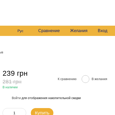
 235 6633
График работы:
 235 6633
Будние:
09:00–16:00
Мой заказ
Сб:
10:00–16:00
 235 6633
езвонить вам?
Сравнение
Желания
Вход
Рус
ыв
239 грн
К сравнению
В желания
281 грн
В наличии
Войти
для отображения накопительной скидки
%
Купить