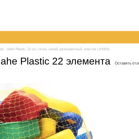
096
063
Обмен и возврат
Контактная информация
050
шение
Пер
 - Jiahe Plastic, 22 шт, сетка, синий, разноцветный, пластик (JH003)
ahe Plastic 22 элемента
Оставить отз