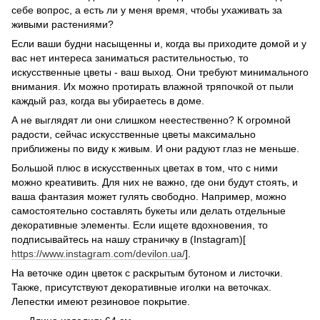
себе вопрос, а есть ли у меня время, чтобы ухаживать за
живыми растениями?
Если ваши будни насыщенны и, когда вы приходите домой и у
вас нет интереса заниматься растительностью, то
искусственные цветы - ваш выход. Они требуют минимального
внимания. Их можно протирать влажной тряпочкой от пыли
каждый раз, когда вы убираетесь в доме.
А не выглядят ли они слишком неестественно? К огромной
радости, сейчас искусственные цветы максимально
приближены по виду к живым. И они радуют глаз не меньше.
Большой плюс в искусственных цветах в том, что с ними
можно креативить. Для них не важно, где они будут стоять, и
ваша фантазия может гулять свободно. Например, можно
самостоятельно составлять букеты или делать отдельные
декоративные элементы. Если ищете вдохновения, то
подписывайтесь на нашу страничку в (Instagram)[
https://www.instagram.com/devilon.ua/
].
На веточке один цветок с раскрытым бутоном и листочки.
Также, присутствуют декоративные иголки на веточках.
Лепестки имеют резиновое покрытие.