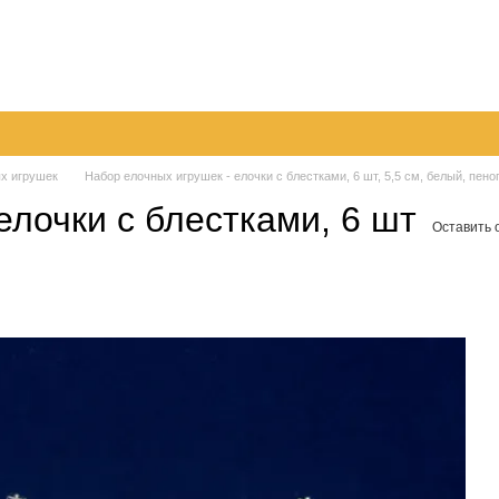
096
063
Обмен и возврат
Контактная информация
050
шение
Пер
х игрушек
Набор елочных игрушек - елочки с блестками, 6 шт, 5,5 см, белый, пено
лочки с блестками, 6 шт
Оставить 