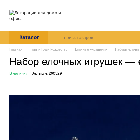
Перейти к основному контенту
О нас
Оплата и доставка
Пользовательское согла
Каталог
Главная
Новый Год и Рождество
Елочные украшения
Наборы елочны
Набор елочных игрушек — е
В наличии
Артикул: 200329