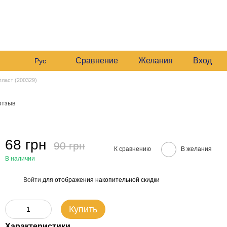
 235 6633
График работы:
 235 6633
Будние:
09:00–16:00
Мой заказ
Сб:
10:00–16:00
 235 6633
езвонить вам?
Сравнение
Желания
Вход
Рус
пласт (200329)
отзыв
68 грн
90 грн
К сравнению
В желания
В наличии
Войти
для отображения накопительной скидки
%
Купить
Характеристики