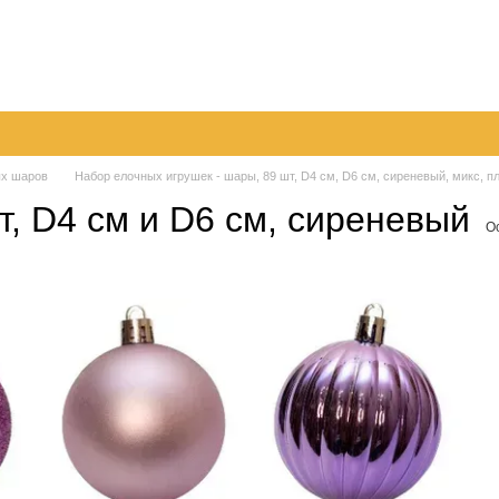
096
063
Обмен и возврат
Контактная информация
050
шение
Пер
х шаров
Набор елочных игрушек - шары, 89 шт, D4 см, D6 см, сиреневый, микс, пл
, D4 см и D6 см, сиреневый
О