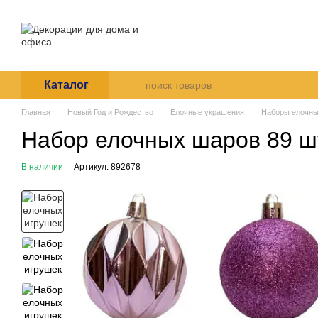
Перейти к основному контенту
О нас
Оплата и доставка
Пользовательское согла
Каталог
Главная
Новый Год и Рождество
Елочные украшения
Наборы елочны
Набор елочных шаров 89 шт
В наличии
Артикул: 892678