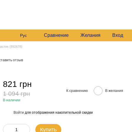
 235 6633
График работы:
 235 6633
Будние:
09:00–16:00
Мой заказ
Сб:
10:00–16:00
 235 6633
езвонить вам?
Сравнение
Желания
Вход
Рус
астик (892678)
ставить отзыв
821 грн
К сравнению
В желания
1 094 грн
В наличии
Войти
для отображения накопительной скидки
%
Купить