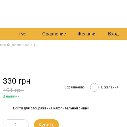
 235 6633
График работы:
 235 6633
Будние:
09:00–16:00
Мой заказ
Сб:
10:00–16:00
 235 6633
езвонить вам?
Сравнение
Желания
Вход
Рус
ветный, дерево (060221)
330 грн
К сравнению
В желания
401 грн
В наличии
Войти
для отображения накопительной скидки
%
Купить