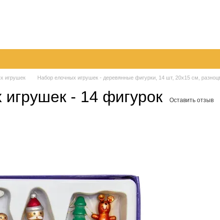
096
063
Обмен и возврат
Контактная информация
050
шение
Пер
х игрушек
Набор елочных игрушек - деревянные фигурки, 14 шт, 20x15 см, разноц
игрушек - 14 фигурок
Оставить отзыв