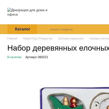
Перейти к основному контенту
О нас
Оплата и доставка
Пользовательское согла
Каталог
Главная
Новый Год и Рождество
Елочные украшения
Наборы елочны
Набор деревянных елочных 
В наличии
Артикул: 060221