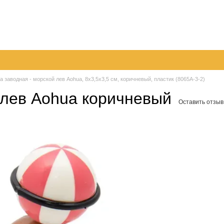
096
063
Обмен и возврат
Контактная информация
050
шение
Пер
 заводная - морской лев Aohua, 8x3,5x3,5 см, коричневый, пластик (8065A-3-2)
 лев Aohua коричневый
Оставить отзыв