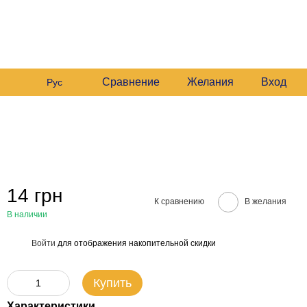
 235 6633
График работы:
 235 6633
Будние:
09:00–16:00
Мой заказ
Сб:
10:00–16:00
 235 6633
езвонить вам?
Сравнение
Желания
Вход
Рус
14 грн
К сравнению
В желания
В наличии
Войти
для отображения накопительной скидки
%
Купить
Характеристики