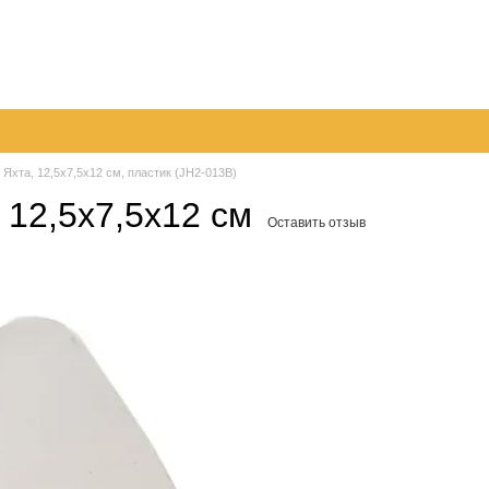
096
063
Обмен и возврат
Контактная информация
050
шение
Пер
 Яхта, 12,5x7,5x12 см, пластик (JH2-013B)
 12,5x7,5x12 см
Оставить отзыв