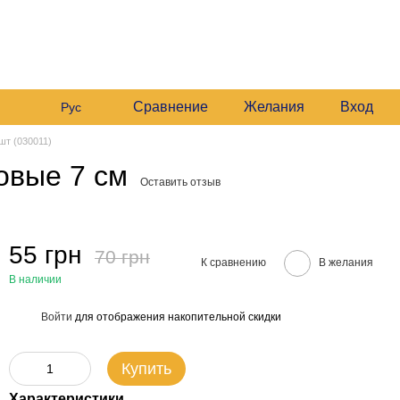
 235 6633
График работы:
 235 6633
Будние:
09:00–16:00
Мой заказ
Сб:
10:00–16:00
 235 6633
езвонить вам?
Сравнение
Желания
Вход
Рус
шт (030011)
овые 7 см
Оставить отзыв
55 грн
70 грн
К сравнению
В желания
В наличии
Войти
для отображения накопительной скидки
%
Купить
Характеристики