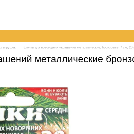
096
063
Обмен и возврат
Контактная информация
050
шение
Пер
х игрушек
Крючки для новогодних украшений металлические, бронзовые, 7 см, 20 
рашений металлические бронз