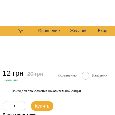
 235 6633
График работы:
 235 6633
Будние:
09:00–16:00
Мой заказ
Сб:
10:00–16:00
 235 6633
езвонить вам?
Сравнение
Желания
Вход
Рус
12 грн
20 грн
К сравнению
В желания
В наличии
Войти
для отображения накопительной скидки
%
Купить
Характеристики