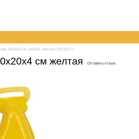
096
063
Обмен и возврат
Контактная информация
050
шение
Пер
зда, 20x20x4 см, желтый, пластик (JH2-012-1)
0x20x4 см желтая
Оставить отзыв