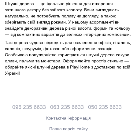
Штучні дерева — це ідеальне рішення для створення
затишного декору без зайвого клопоту. Вони виглядають
натурально, не потребують поливу чи догляду, а також
зберігають свій вигляд роками. У нашому асортименті ви
знайдете декоративні дерева різної висоти, форми та кольору
— від компактних варіантів до великих інтерʼєрних композицій.
Такі дерева чудово підходять для озеленення офісів, віталень,
салонів, шоурумів, фотозон або оформлення заходів.
Особливою популярністю користуються штучні дерева сакури,
оливи, пальми та монстери. Оформлюйте простір стильно —
обирайте якісні штучні дерева в PlayHome з доставкою по всій
Україні!
096 235 6633
063 235 6633
050 235 6633
Контактна інформація
Повна версія сайту