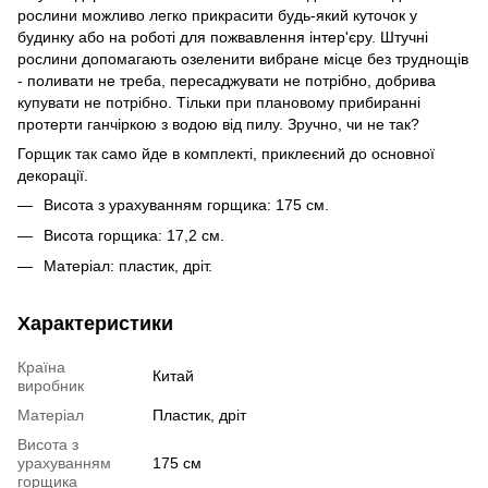
рослини можливо легко прикрасити будь-який куточок у
будинку або на роботі для пожвавлення інтер'єру. Штучні
рослини допомагають озеленити вибране місце без труднощів
- поливати не треба, пересаджувати не потрібно, добрива
купувати не потрібно. Тільки при плановому прибиранні
протерти ганчіркою з водою від пилу. Зручно, чи не так?
Горщик так само йде в комплекті, приклеєний до основної
декорації.
Висота з урахуванням горщика: 175 см.
Висота горщика: 17,2 см.
Матеріал: пластик, дріт.
Характеристики
Країна
Китай
виробник
Матеріал
Пластик, дріт
Висота з
урахуванням
175 см
горщика