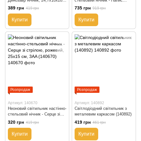
Динозавр нічник, 24,7x10x28
стельовий нічник - Напис
см, зелений колір, 3 AA та
"HELLO", 43x31 см, 3 AA
389 грн
735 грн
419 грн
919 грн
USB-шнур (141400)
(141417)
Купити
Купити
Розпродаж
Розпродаж
Артикул: 140670
Артикул: 140892
Неоновий світильник настінно-
Світлодіодний світильник з
стельовий нічник - Серце зі
металевим каркасом (140892)
стрілою, рожевий, 25x15 см,
320 грн
419 грн
419 грн
461 грн
3AA (140670)
Купити
Купити