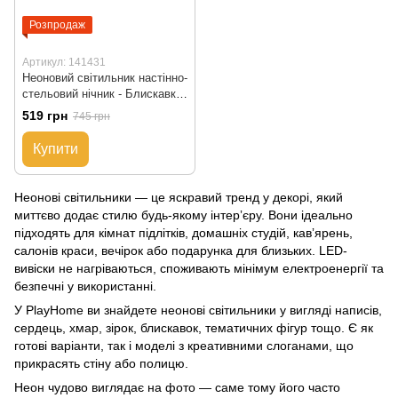
Розпродаж
Артикул: 141431
Неоновий світильник настінно-
стельовий нічник - Блискавка,
14,5x2,3x35,3 см, USB провід
519 грн
745 грн
(141431)
Купити
Неонові світильники — це яскравий тренд у декорі, який
миттєво додає стилю будь-якому інтерʼєру. Вони ідеально
підходять для кімнат підлітків, домашніх студій, кавʼярень,
салонів краси, вечірок або подарунка для близьких. LED-
вивіски не нагріваються, споживають мінімум електроенергії та
безпечні у використанні.
У PlayHome ви знайдете неонові світильники у вигляді написів,
сердець, хмар, зірок, блискавок, тематичних фігур тощо. Є як
готові варіанти, так і моделі з креативними слоганами, що
прикрасять стіну або полицю.
Неон чудово виглядає на фото — саме тому його часто