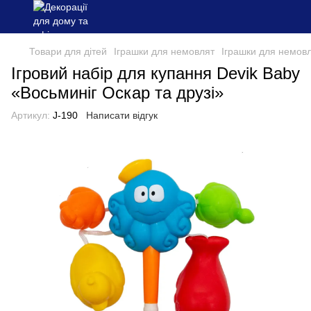
Товари для дітей
Іграшки для немовлят
Іграшки для немовл
Ігровий набір для купання Devik Baby
«Восьминіг Оскар та друзі»
Артикул:
J-190
Написати відгук