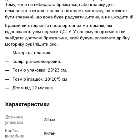
Тому, коли ви вибираєте брязкальце або іграшку для
немовляти в каталозі нашого інтернет-магазину, ви можете
бути впевнені, що вона буде радувати дитину, а не шкодити їй.
Іграшки виготовлені з гіпоалергенних матеріалів, які
відповідають усім нормам ДСТУ. У нашому асортименті ви
знайдете доступні брязкальця, який будуть розвивати дрібну
моторику рук і тішити око.
Матеріал: пластик.
Колір: різнокольоровий.
Розмір упаковки: 23*23 см.
Розмір іграшок: 18*10*5 см
Дітям від 12 місяців.
Характеристики
Довжина
23 см
упаковки
Країна
Китай
виробник