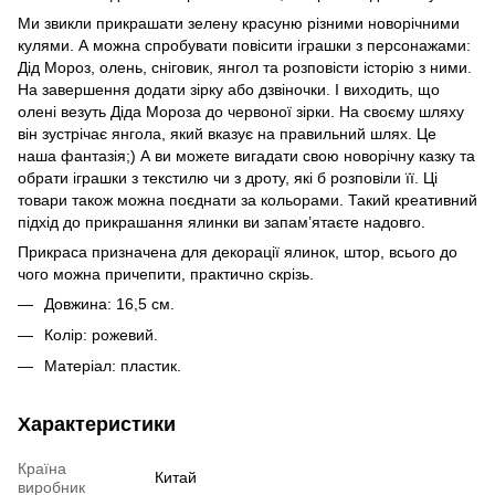
Ми звикли прикрашати зелену красуню різними новорічними
кулями. А можна спробувати повісити іграшки з персонажами:
Дід Мороз, олень, сніговик, янгол та розповісти історію з ними.
На завершення додати зірку або дзвіночки. І виходить, що
олені везуть Діда Мороза до червоної зірки. На своєму шляху
він зустрічає янгола, який вказує на правильний шлях. Це
наша фантазія;) А ви можете вигадати свою новорічну казку та
обрати іграшки з текстилю чи з дроту, які б розповіли її. Ці
товари також можна поєднати за кольорами. Такий креативний
підхід до прикрашання ялинки ви запам’ятаєте надовго.
Прикраса призначена для декорації ялинок, штор, всього до
чого можна причепити, практично скрізь.
Довжина: 16,5 см.
Колір: рожевий.
Матеріал: пластик.
Характеристики
Країна
Китай
виробник