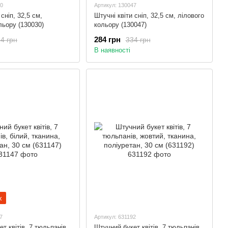
30
Артикул: 130047
 сніп, 32,5 см,
Штучні квіти сніп, 32,5 см, лілового
льору (130030)
кольору (130047)
284 грн
4 грн
334 грн
В наявності
ж
7
Артикул: 631192
т квітів, 7 тюльпанів,
Штучний букет квітів, 7 тюльпанів,