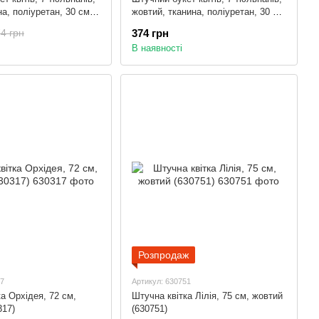
на, поліуретан, 30 см
жовтий, тканина, поліуретан, 30 см
(631192)
374 грн
4 грн
В наявності
Розпродаж
17
Артикул: 630751
а Орхідея, 72 см,
Штучна квітка Лілія, 75 см, жовтий
317)
(630751)