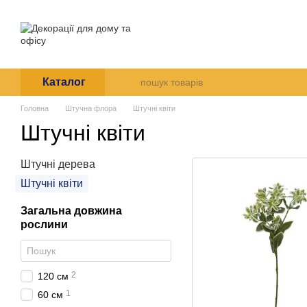
Перейти до основного контенту
Про нас
Оплата і доставк
Угода користувача
Каталог
Головна
Штучна флора
Штучні квіти
Штучні квіти
Штучні дерева
Штучні квіти
Загальна довжина
рослини
2
120 см
1
60 см