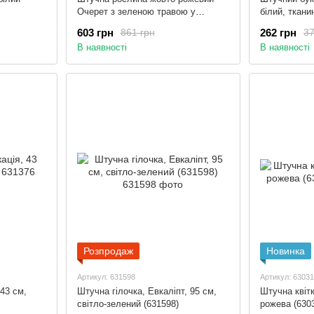
Очерет з зеленою травою у
білий, ткани
горщику, 74 см, пластик (130474)
(631147)
603 грн
262 грн
861 грн
37
В наявності
В наявності
Розпродаж
Новинка
Артикул: 631598
Артикул: 6303
 43 см,
Штучна гілочка, Евкаліпт, 95 см,
Штучна квітк
світло-зелений (631598)
рожева (630