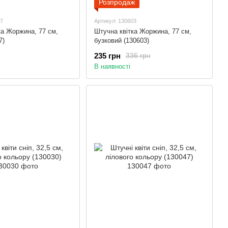
Розпродаж
97
Артикул: 130603
ка Жоржина, 77 см,
Штучна квітка Жоржина, 77 см,
7)
бузковий (130603)
235 грн
336 грн
В наявності