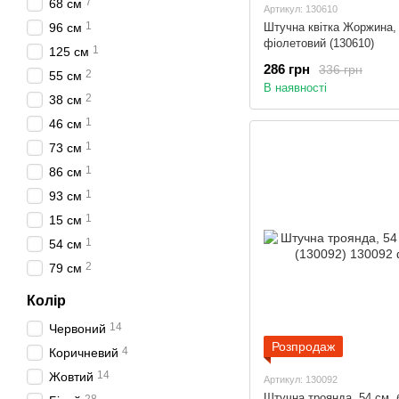
7
68 см
Артикул: 130610
1
Штучна квітка Жоржина, 
96 см
фіолетовий (130610)
1
125 см
286 грн
336 грн
2
55 см
В наявності
2
38 см
1
46 см
1
73 см
1
86 см
1
93 см
1
15 см
1
54 см
2
79 см
Колір
14
Червоний
Розпродаж
4
Коричневий
14
Жовтий
Артикул: 130092
Штучна троянда, 54 см, 