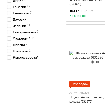
28
Білий
(130092)
29
Рожевий
104 грн
149 грн
7
Блакитний
В наявності
1
Бежевий
31
Зелений
5
Помаранчевий
14
Фіолетовий
2
Ліловий
1
Кремовий
2
Різнокольоровий
Розпродаж
Артикул: 631376
Штучна гілочка - Акація,
рожева (631376)