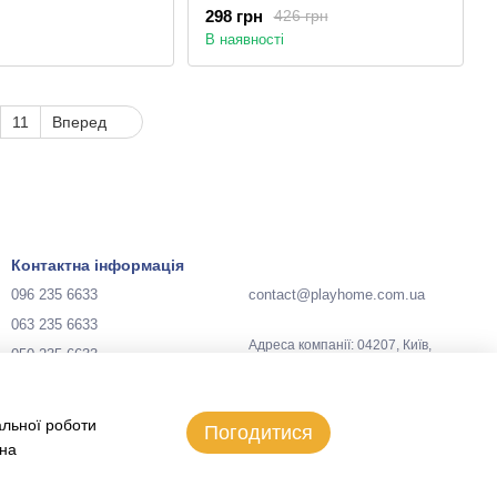
298 грн
426 грн
В наявності
11
Вперед
Контактна інформація
096 235 6633
contact@playhome.com.ua
063 235 6633
Адреса компанії: 04207, Київ,
050 235 6633
Україна, вул. Зої Гайдай, 3
Мапа проїзду
Передзвонити вам?
альної роботи
Погодитися
 на