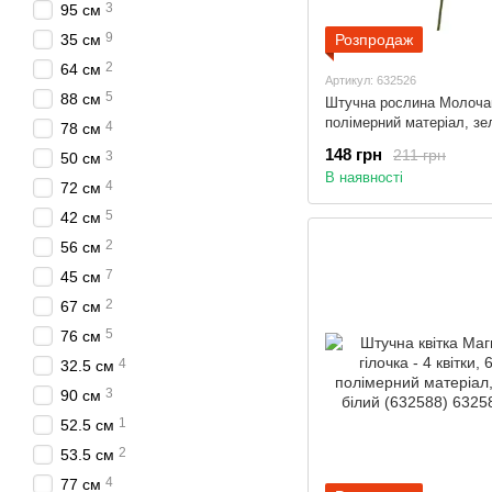
3
95 см
9
35 см
Розпродаж
2
64 см
Артикул: 632526
5
88 см
Штучна рослина Молочай
полімерний матеріал, зе
4
78 см
(632526)
148 грн
211 грн
3
50 см
В наявності
4
72 см
5
42 см
2
56 см
7
45 см
2
67 см
5
76 см
4
32.5 см
3
90 см
1
52.5 см
2
53.5 см
4
77 см