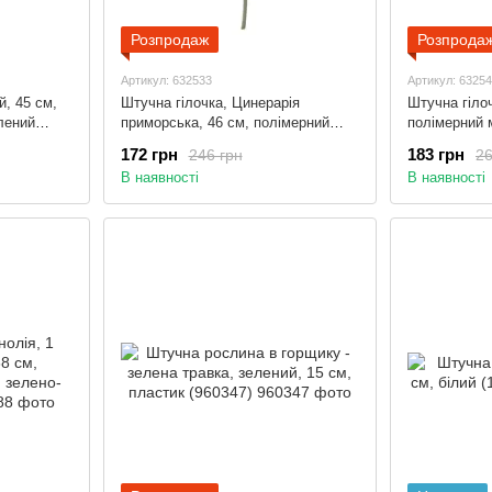
Розпродаж
Розпрода
Артикул: 632533
Артикул: 6325
, 45 см,
Штучна гілочка, Цинерарія
Штучна гілоч
лений
приморська, 46 см, полімерний
полімерний 
матеріал, зелений (632533)
(632540)
172 грн
183 грн
246 грн
26
В наявності
В наявності