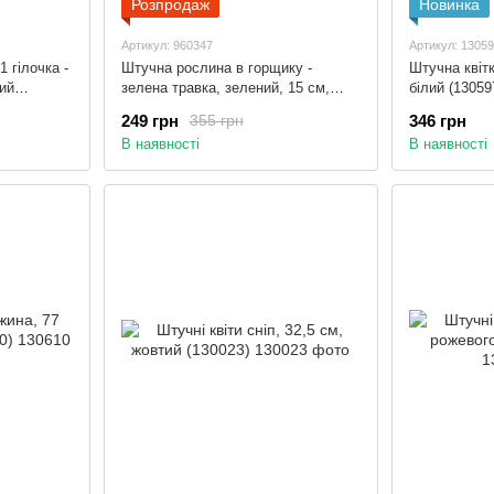
Розпродаж
Новинка
Артикул: 960347
Артикул: 1305
1 гілочка -
Штучна рослина в горщику -
Штучна квіт
ний
зелена травка, зелений, 15 см,
білий (13059
632588)
пластик (960347)
249 грн
346 грн
355 грн
В наявності
В наявності