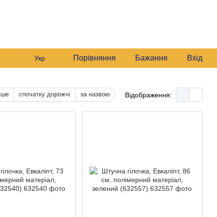
235 6633
Графік роботи:
235 6633
Мій кошик
Будні:
09:00–16:00
235 6633
Сб:
10:00–16:00
звонити вам?
Порівняння
Бажання
Вхід
Укр
вше
спочатку дорожчі
за назвою
Відображення: