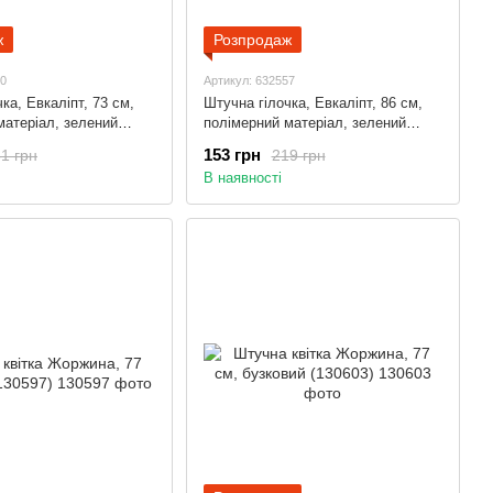
ж
Розпродаж
40
Артикул: 632557
ка, Евкаліпт, 73 см,
Штучна гілочка, Евкаліпт, 86 см,
матеріал, зелений
полімерний матеріал, зелений
(632557)
153 грн
1 грн
219 грн
В наявності