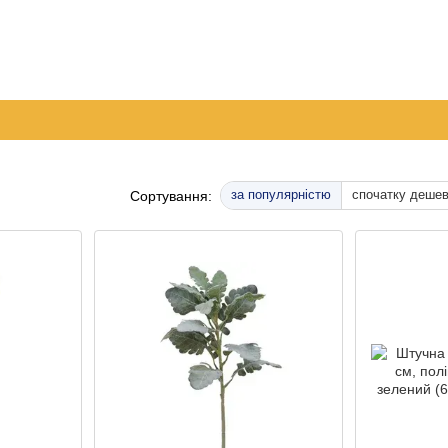
096 
063 
а
Обмін та повернення
Контактна інформація
050 
Перед
за популярністю
спочатку деше
Сортування: