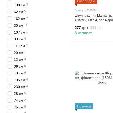
Розпродаж
3
108 см
Артикул: 632588
5
62 см
Штучна квітка Магнолія, 
2
162 см
4 квітки, 68 см, полімер
матеріал, зелено-білий (
11
30 см
277 грн
396 грн
1
107 см
В наявності
4
83 см
2
118 см
1
20 см
3
12 см
5
36 см
6
43 см
4
105 см
4
230 см
5
28 см
2
74 см
Новинка
5
75 см