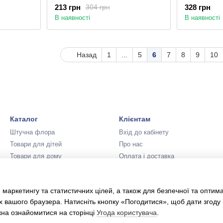
213 грн
328 грн
304 грн
В наявності
В наявності
Назад
1
...
5
6
7
8
9
10
Каталог
Клієнтам
Штучна флора
Вхід до кабінету
Товари для дітей
Про нас
Товари для дому
Оплата і доставка
Аксесуари для свята
Обмін та повернення
Карнавальні костюми
Контактна інформація
 маркетингу та статистичних цілей, а також для безпечної та оптим
Новий Рік та Різдво
Угода користувача
х вашого браузера. Натисніть кнопку «Погодитися», щоб дати згоду
жна ознайомитися на сторінці
Угода користувача
.