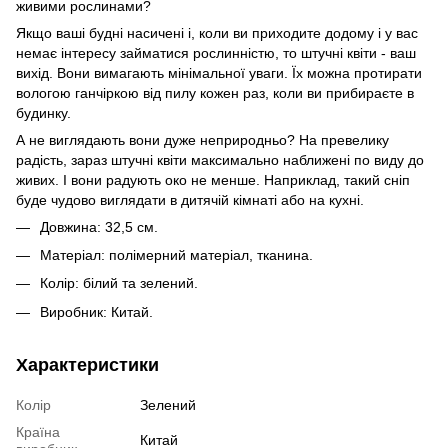
живими рослинами?
Якщо ваші будні насичені і, коли ви приходите додому і у вас
немає інтересу займатися рослинністю, то штучні квіти - ваш
вихід. Вони вимагають мінімальної уваги. Їх можна протирати
вологою ганчіркою від пилу кожен раз, коли ви прибираєте в
будинку.
А не виглядають вони дуже неприродньо? На превелику
радість, зараз штучні квіти максимально наближені по виду до
живих. І вони радують око не менше. Наприклад, такий сніп
буде чудово виглядати в дитячій кімнаті або на кухні.
Довжина: 32,5 см.
Матеріал: полімерний матеріал, тканина.
Колір: білий та зелений.
Виробник: Китай.
Характеристики
Колір
Зелений
Країна
Китай