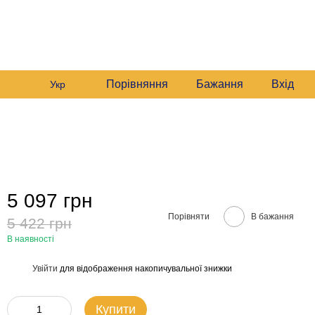
235 6633
Графік роботи:
235 6633
Мій кошик
Будні:
09:00–16:00
235 6633
Сб:
10:00–16:00
звонити вам?
Порівняння
Бажання
Вхід
Укр
5 097 грн
Порівняти
В бажання
5 422 грн
В наявності
Увійти
для відображення накопичувальної знижки
%
Купити