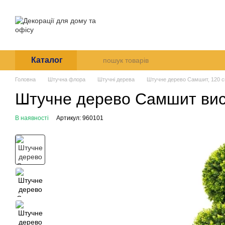
Перейти до основного контенту
Про нас
Оплата і доставк
Угода користувача
Каталог
Головна
Штучна флора
Штучні дерева
Штучне дерево Самшит, 120 с
Штучне дерево Самшит вис
В наявності
Артикул: 960101