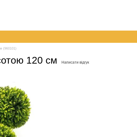
096 
063 
а
Обмін та повернення
Контактна інформація
050 
Перед
м (960101)
отою 120 см
Написати відгук