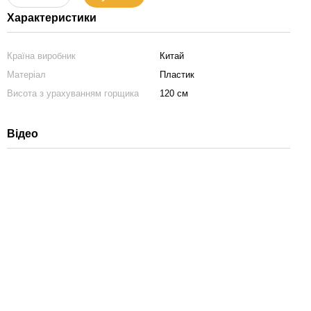
Характеристики
Країна виробник
Китай
Матеріал
Пластик
Висота з урахуванням горщика
120 см
Відео