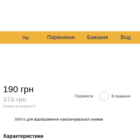
235 6633
Графік роботи:
235 6633
Мій кошик
Будні:
09:00–16:00
235 6633
Сб:
10:00–16:00
звонити вам?
Порівняння
Бажання
Вхід
Укр
190 грн
Порівняти
В бажання
271 грн
Немає в наявності
Увійти
для відображення накопичувальної знижки
%
Характеристики