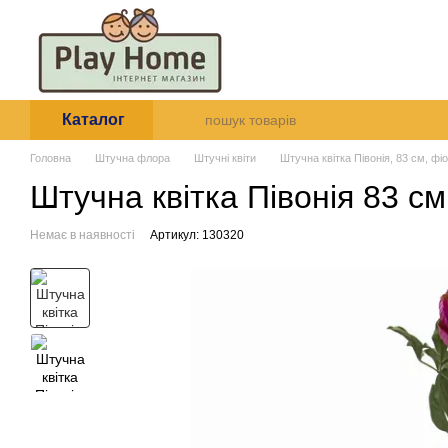
Перейти до основного контенту
Про нас
Оплата і доставк
Угода користувача
Каталог
Головна
Штучна флора
Штучні квіти
Штучна квітка Півонія, 83 см, фі
Штучна квітка Півонія 83 с
Немає в наявності
Артикул: 130320