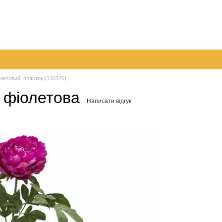
096 
063 
а
Обмін та повернення
Контактна інформація
050 
Перед
олетовий, пластик (130320)
м фіолетова
Написати відгук