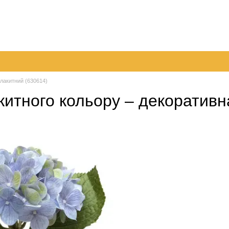
096 
063 
а
Обмін та повернення
Контактна інформація
050 
Перед
блакитний (630614)
китного кольору – декоративна