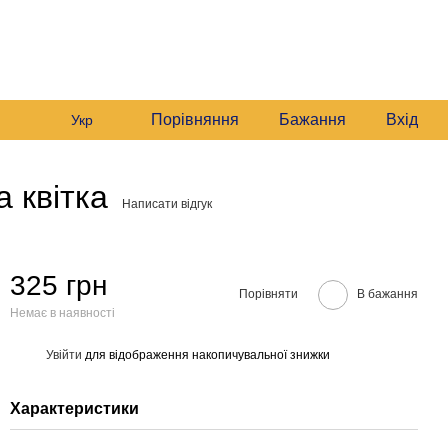
235 6633
Графік роботи:
235 6633
Мій кошик
Будні:
09:00–16:00
235 6633
Сб:
10:00–16:00
звонити вам?
Порівняння
Бажання
Вхід
Укр
 квітка
Написати відгук
325 грн
Порівняти
В бажання
Немає в наявності
Увійти
для відображення накопичувальної знижки
%
Характеристики