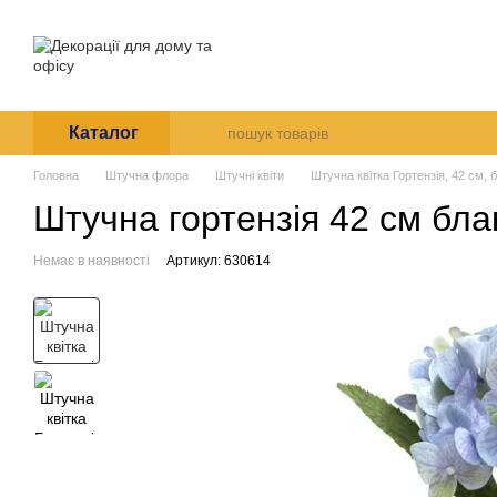
Перейти до основного контенту
Про нас
Оплата і доставк
Угода користувача
Каталог
Головна
Штучна флора
Штучні квіти
Штучна квітка Гортензія, 42 см, 
Штучна гортензія 42 см бла
Немає в наявності
Артикул: 630614