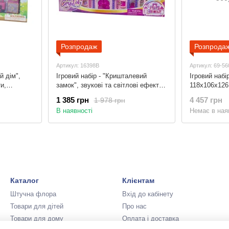
Розпродаж
Розпрода
Артикул: 16398B
Артикул: 69-56
й дім",
Ігровий набір - "Кришталевий
Ігровий набі
и,
замок", звукові та світлові ефекти,
118x106x126 
пластик
93,5x11x44 см, рожевий, пластик
1 385 грн
4 457 грн
1 978 грн
(16398B)
В наявності
Немає в ная
Каталог
Клієнтам
Штучна флора
Вхід до кабінету
Товари для дітей
Про нас
Товари для дому
Оплата і доставка