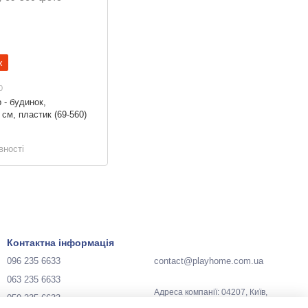
ж
0
р - будинок,
см, пластик (69-560)
вності
Контактна інформація
096 235 6633
contact@playhome.com.ua
063 235 6633
Адреса компанії: 04207, Київ,
050 235 6633
Україна, вул. Зої Гайдай, 3