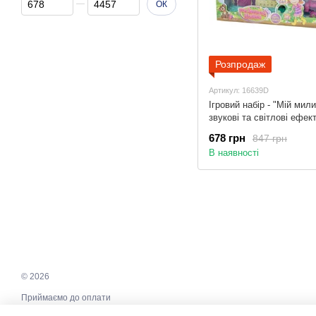
ОК
Розпродаж
Артикул: 16639D
Ігровий набір - "Мій мили
звукові та світлові ефект
70x8,5x40 см, рожевий, 
678 грн
847 грн
(16639D)
В наявності
© 2026
Приймаємо до оплати