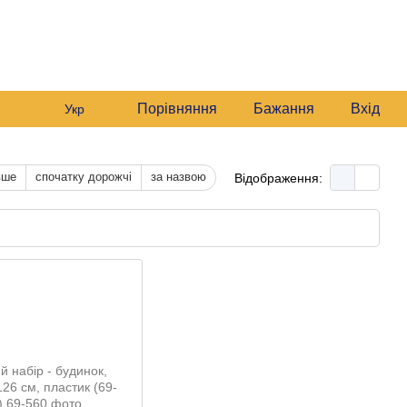
235 6633
Графік роботи:
235 6633
Мій кошик
Будні:
09:00–16:00
235 6633
Сб:
10:00–16:00
звонити вам?
Порівняння
Бажання
Вхід
Укр
вше
спочатку дорожчі
за назвою
Відображення: