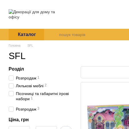
Перейти до основного контенту
Про нас
Оплата і доставк
Угода користувача
Каталог
Головна
SFL
SFL
Розділ
1
Розпродаж
2
Лялькові меблі
Пісочниці та габаритні ігрові
1
набори
3
Розпродаж
Ціна, грн
Від Ціна, грн
До Ціна, грн