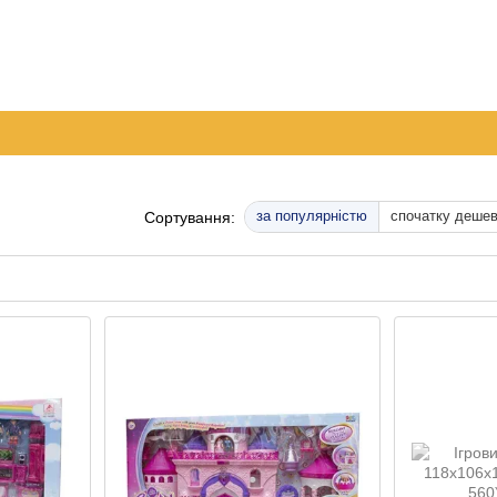
096 
063 
а
Обмін та повернення
Контактна інформація
050 
Перед
за популярністю
спочатку деше
Сортування: