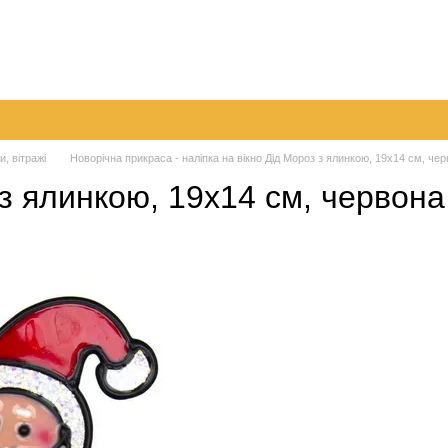
096 
063 
а
Обмін та повернення
Контактна інформація
050 
Перед
и, вітражі
Новорічна прикраса - наліпка на вікно Дід Мороз з ялинкою, 19x14 см, чер
 з ялинкою, 19x14 см, червона