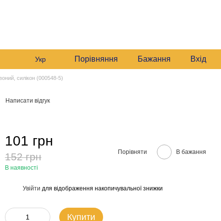
235 6633
Графік роботи:
235 6633
Мій кошик
Будні:
09:00–16:00
235 6633
Сб:
10:00–16:00
звонити вам?
Порівняння
Бажання
Вхід
Укр
воний, силікон (000548-5)
Написати відгук
101 грн
Порівняти
В бажання
152 грн
В наявності
Увійти
для відображення накопичувальної знижки
%
Купити