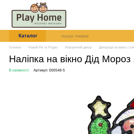
Перейти до основного контенту
Про нас
Оплата і доставк
Угода користувача
Каталог
Головна
Новий Рік та Різдво
Новорічний декор
Декорації на вікна і стін
Наліпка на вікно Дід Мороз
В наявності
Артикул: 000548-5