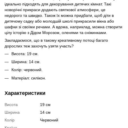
ідеально підходять для декорування дитячих кімнат. Такі
новорічні прикраси додають святкової атмосфери, це
недорого та швидко. Також їх можна придбати, щоб діти в
дитячому садку або молодшій школі прикрасили вікна або
шафки зі своїми речами. А вдома, наприклад, можна створити
цілу історію з Дідом Морозом, оленями та сніжинками.
Закладаємося, що в такому креативному потоці багато
дорослих теж захочуть узяти участь?
Висота: 19 см.
Ширина: 14 см.
Колір: червоний.
Матеріал: силікон.
Характеристики
Висота
19 см
Ширина
14 см
Колір
Червоний
Країна