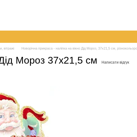
096 
063 
а
Обмін та повернення
Контактна інформація
050 
Перед
и, вітражі
Новорічна прикраса - наліпка на вікно Дід Мороз, 37x21,5 см, різнокольоро
 Дід Мороз 37x21,5 см
Написати відгук