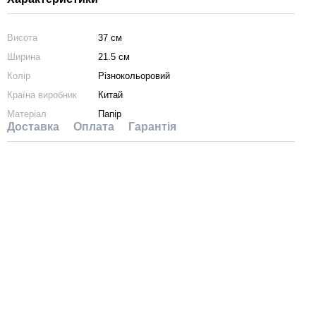
Висота
37 см
Ширина
21.5 см
Колір
Різнокольоровий
Країна виробник
Китай
Матеріал
Папір
Доставка
Оплата
Гарантія