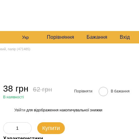
235 6633
Графік роботи:
235 6633
Мій кошик
Будні:
09:00–16:00
235 6633
Сб:
10:00–16:00
звонити вам?
Порівняння
Бажання
Вхід
Укр
вий, папір (471485)
38 грн
62 грн
Порівняти
В бажання
В наявності
Увійти
для відображення накопичувальної знижки
%
Купити
Характеристики