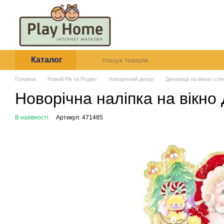
Перейти до основного контенту
Про нас
Оплата і доставк
Угода користувача
Каталог
Головна
Новий Рік та Різдво
Новорічний декор
Декорації на вікна і стін
Новорічна наліпка на вікно
В наявності
Артикул: 471485