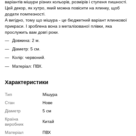
варіантів мішури різних кольорів, розмірів і ступеня пишності.
Цей декор, як хутро, який можна повісити на ялинку, щоб
додати помпезності.
А вигідно, тому що мішура - це бюджетний варіант ялинкової
прикраси. І зроблена вона з металізованої плівки, яка
прослужить вам довгі роки.
Довжина: 2 м.
Діаметр: 5 см.
Колір: червоний.
Матеріал: ПВХ.
Характеристики
Тип
Мішура
Стан
Нове
Діаметр
5 см
Країна
Китай
виробник
Матеріал
ПВХ