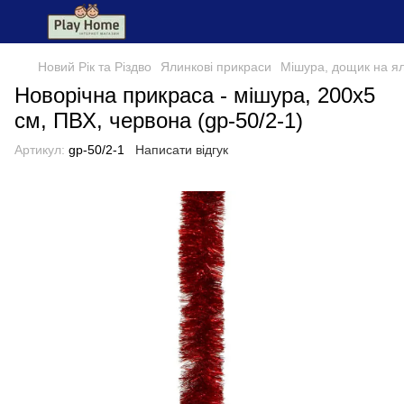
Новий Рік та Різдво
Ялинкові прикраси
Мішура, дощик на я
Новорічна прикраса - мішура, 200x5
см, ПВХ, червона (gp-50/2-1)
Артикул:
gp-50/2-1
Написати відгук