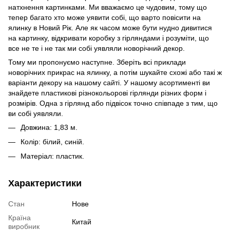
натхнення картинками. Ми вважаємо це чудовим, тому що
тепер багато хто може уявити собі, що варто повісити на
ялинку в Новий Рік. Але як часом може бути нудно дивитися
на картинку, відкривати коробку з гірляндами і розуміти, що
все не те і не так ми собі уявляли новорічний декор.
Тому ми пропонуємо наступне. Зберіть всі приклади
новорічних прикрас на ялинку, а потім шукайте схожі або такі ж
варіанти декору на нашому сайті. У нашому асортименті ви
знайдете пластикові різнокольорові гірлянди різних форм і
розмірів. Одна з гірлянд або підвісок точно співпаде з тим, що
ви собі уявляли.
Довжина: 1,83 м.
Колір: білий, синій.
Матеріал: пластик.
Характеристики
Стан
Нове
Країна
Китай
виробник