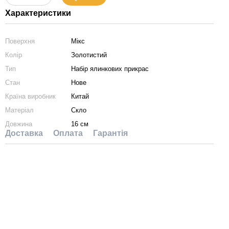
Характеристики
Поверхня
Мікс
Колір
Золотистий
Тип
Набір ялинкових прикрас
Стан
Нове
Країна виробник
Китай
Матеріал
Скло
Довжина
16 см
Доставка
Оплата
Гарантія