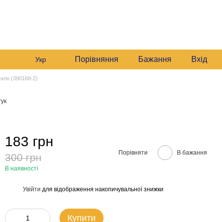
235 6633
Графік роботи:
235 6633
Мій кошик
Будні:
09:00–16:00
235 6633
Сб:
10:00–16:00
звонити вам?
Порівняння
Бажання
Вхід
Укр
скло (390168-2)
гук
183 грн
Порівняти
В бажання
300 грн
В наявності
Увійти
для відображення накопичувальної знижки
%
Купити