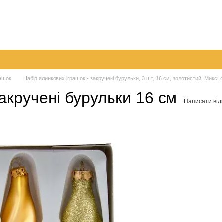
096 
063 
а
Обмін та повернення
Контактна інформація
050 
Перед
рашок
Набір ялинкових іграшок - закручені бурульки, 3 шт, 16 см, золотистий, Микс, 
закручені бурульки 16 см
Написати від