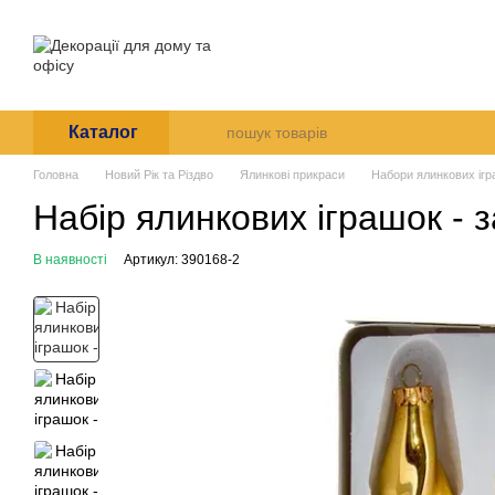
Перейти до основного контенту
Про нас
Оплата і доставк
Угода користувача
Каталог
Головна
Новий Рік та Різдво
Ялинкові прикраси
Набори ялинкових іг
Набір ялинкових іграшок - 
В наявності
Артикул: 390168-2