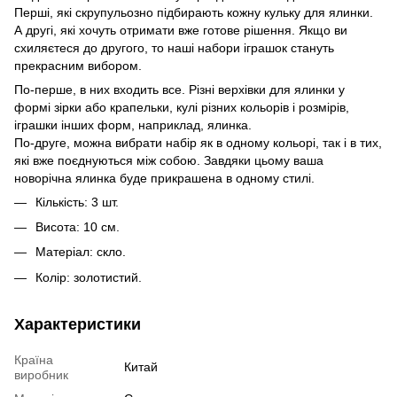
Перші, які скрупульозно підбирають кожну кульку для ялинки.
А другі, які хочуть отримати вже готове рішення. Якщо ви
схиляєтеся до другого, то наші набори іграшок стануть
прекрасним вибором.
По-перше, в них входить все. Різні верхівки для ялинки у
формі зірки або крапельки, кулі різних кольорів і розмірів,
іграшки інших форм, наприклад, ялинка.
По-друге, можна вибрати набір як в одному кольорі, так і в тих,
які вже поєднуються між собою. Завдяки цьому ваша
новорічна ялинка буде прикрашена в одному стилі.
Кількість: 3 шт.
Висота: 10 см.
Матеріал: скло.
Колір: золотистий.
Характеристики
Країна
Китай
виробник