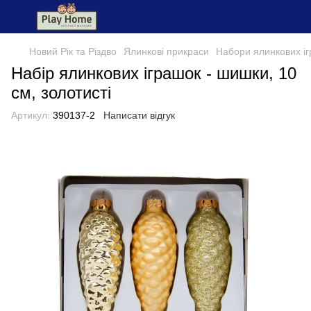
Новий Рік та Різдво
Ялинкові прикраси
Набори ялинкових і
Набір ялинкових іграшок - шишки, 10
см, золотисті
Артикул:
390137-2
Написати відгук