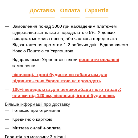
Доставка
Оплата
Гарантія
Замовлення понад 3000 грн накладеним платежем
відправляється тільки з передплатою 5%. У деяких
випадках можлива повна, або часткова передплата.
Відвантаження протягом 1-2 робочих днів. Відправляємо
Новою Поштою та Укрпоштою.
Відправляємо Укрпоштою тільки
повністю оплачені
замовлення
пісочниці, ігрові будинки по габаритам для
відвантаження Укрпоштою не проходять
100% передплата для великогабаритного товару:
ялинки від 120 см, пісочниці, ігрові будиночки.
Більше інформації про доставку
Готівкою при отриманні
Кредитною карткою
Миттєва онлайн-оплата
Гарантія від магазину 3 місяці.