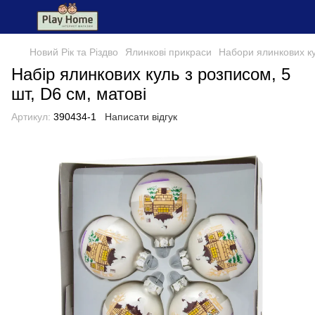
Новий Рік та Різдво
Ялинкові прикраси
Набори ялинкових к
Набір ялинкових куль з розписом, 5
шт, D6 см, матові
Артикул:
390434-1
Написати відгук