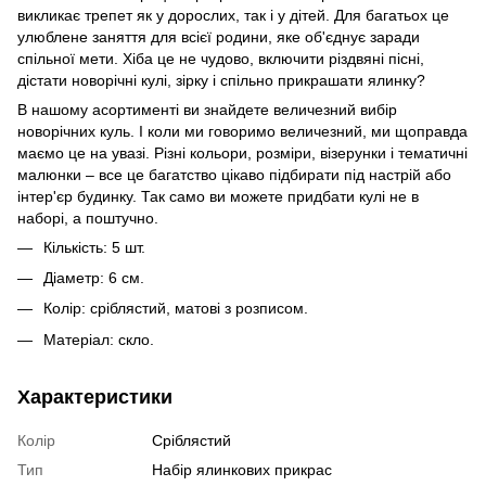
викликає трепет як у дорослих, так і у дітей. Для багатьох це
улюблене заняття для всієї родини, яке об'єднує заради
спільної мети. Хіба це не чудово, включити різдвяні пісні,
дістати новорічні кулі, зірку і спільно прикрашати ялинку?
В нашому асортименті ви знайдете величезний вибір
новорічних куль. І коли ми говоримо величезний, ми щоправда
маємо це на увазі. Різні кольори, розміри, візерунки і тематичні
малюнки – все це багатство цікаво підбирати під настрій або
інтер'єр будинку. Так само ви можете придбати кулі не в
наборі, а поштучно.
Кількість: 5 шт.
Діаметр: 6 см.
Колір: сріблястий, матові з розписом.
Матеріал: скло.
Характеристики
Колір
Сріблястий
Тип
Набір ялинкових прикрас