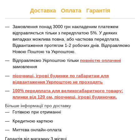
Доставка
Оплата
Гарантія
Замовлення понад 3000 грн накладеним платежем
відправляється тільки з передплатою 5%. У деяких
випадках можлива повна, або часткова передплата.
Відвантаження протягом 1-2 робочих днів. Відправляємо
Новою Поштою та Укрпоштою.
Відправляємо Укрпоштою тільки
повністю оплачені
замовлення
пісочниці, ігрові будинки по габаритам для
відвантаження Укрпоштою не проходять
100% передплата для великогабаритного товару:
ялинки від 120 см, пісочниці, ігрові будиночки.
Більше інформації про доставку
Готівкою при отриманні
Кредитною карткою
Миттєва онлайн-оплата
Гарантія від магазину 3 місяці.