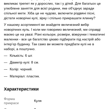
викликає трепет як у дорослих, так і у дітей. Для багатьох це
улюблене заняття для всієї родини, яке об'єднує заради
спільної мети. Хіба це не чудово, включити різдвяні пісні,
дістати новорічні кулі, зірку і спільно прикрашати ялинку?
У нашому асортименті ви знайдете величезний вибір
новорічних куль. І коли ми говоримо величезний, ми справді
маємо це на увазі. Різні кольори, розміри, візерунки і тематичні
малюнки - все це багатство цікаво підбирати під настрій або
інтер'єр будинку. Так само ви можете придбати кулі не в
наборі, а поштучно.
Кількість: 6 шт.
Діаметр кулі: 8 см.
Колір: чорний.
Матеріал: пластик.
Характеристики
Форма
Куля
прикраси