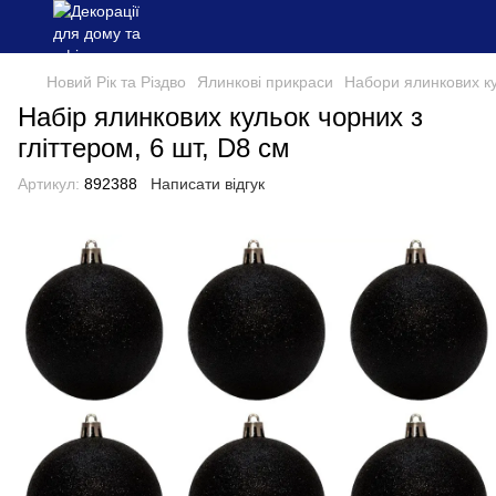
Новий Рік та Різдво
Ялинкові прикраси
Набори ялинкових к
Набір ялинкових кульок чорних з
гліттером, 6 шт, D8 см
Артикул:
892388
Написати відгук