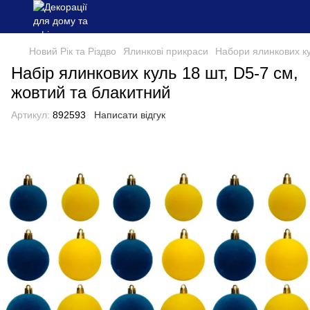
Новий Рік та Різдво
Ялинкові прикраси
Набори ялинкових к
Набір ялинкових куль 18 шт, D5-7 см,
жовтий та блакитний
Артикул:
892593
Написати відгук