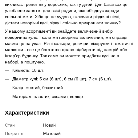
викликає трепет як у дорослих, так і у дітей. Для багатьох це
улюблене заняття для всієї родини, яке об'єднує заради
спільної мети. Хіба це не чудово, включити різдвяні пісні,
дістати новорічні кулі, зірку і спільно прикрашати ялинку?
У нашому асортименті ви знайдете величезний вибір
новорічних куль. І коли ми говоримо величезний, ми справді
маємо це на увазі. Різні кольори, розміри, візерунки і тематичні
малюнки - все це багатство цікаво підбирати під настрій або
інтер'єр будинку. Так само ви можете придбати кулі не в
наборі, а поштучно.
Кількість: 18 шт.
Діаметр кулі: 5 см (6 шт), 6 см (6 шт), 7 см (6 шт).
Колір: жовтий, блакитний.
Матеріал: пластик, оксамит, велюр.
Характеристики
Стан
Новий
Покриття
Матовий