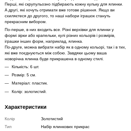
Перші, які скрупульозно підбирають кожну кульку для ялинки.
А другі, які хочуть отримати вже готове рішення. Якщо ви
схиляєтеся до другого, то наші набори іграшок стануть
прекрасним вибором.
По-перше, в них входить все. Різні верхівки для ялинки у
формі зірки або крапельки, кулі різних кольорів і розмірів,
іграшки інших форм, наприклад, ялинка.
По-друге, можна вибрати набір як в одному кольорі, так і в тих,
які вже поєднуються між собою. Завдяки цьому ваша
новорічна ялинка буде прикрашена в одному стилі.
Кількість: 6 шт.
Розмір: 5 см.
Матеріал: пластик.
Колір: золотистий.
Характеристики
Колір
Золотистий
Тип
Набір ялинкових прикрас