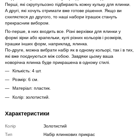
Перші, які скрупульозно підбирають кожну кульку для ялинки.
А другі, які хочуть отримати вже готове рішення. Якщо ви
схиляєтеся до другого, то наші набори іграшок стануть
прекрасним вибором.
По-перше, в них входить все. Різні верхівки для ялинки у
формі зірки або крапельки, кулі різних кольорів і розмірів,
іграшки інших форм, наприклад, ялинка.
По-друге, можна вибрати набір як в одному кольорі, так і в тих,
які вже поєднуються між собою. Завдяки цьому ваша
новорічна ялинка буде прикрашена в одному стилі.
Кількість: 4 шт.
Розмір: 6 см.
Матеріал: пластик.
Колір: золотистий.
Характеристики
Колір
Золотистий
Тип
Набір ялинкових прикрас