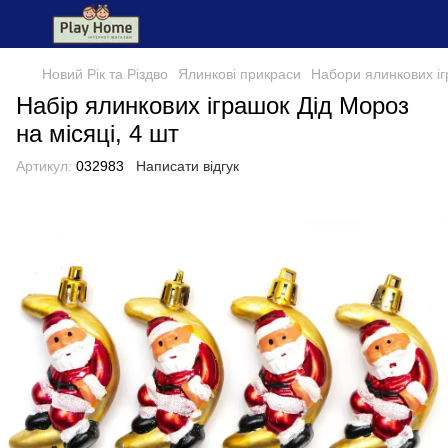
Новий Рік та Різдво
Ялинкові прикраси
Набори ялинкових і
Набір ялинкових іграшок Дід Мороз
на місяці, 4 шт
Артикул:
032983
Написати відгук