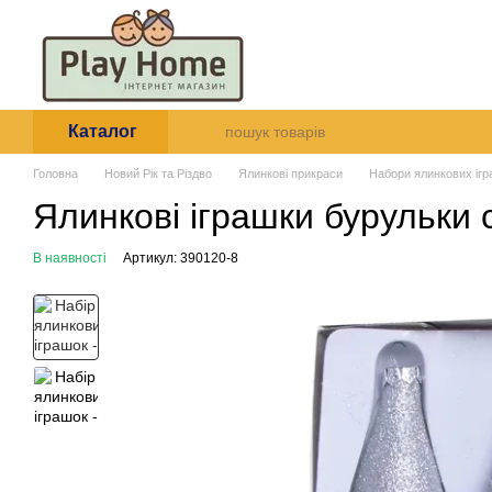
Перейти до основного контенту
Про нас
Оплата і доставк
Угода користувача
Каталог
Головна
Новий Рік та Різдво
Ялинкові прикраси
Набори ялинкових іг
Ялинкові іграшки бурульки 
В наявності
Артикул: 390120-8