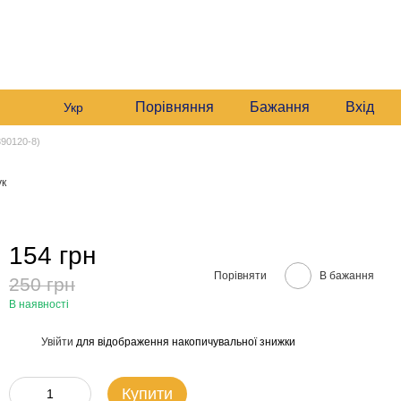
235 6633
Графік роботи:
235 6633
Мій кошик
Будні:
09:00–16:00
235 6633
Сб:
10:00–16:00
звонити вам?
Порівняння
Бажання
Вхід
Укр
390120-8)
ук
154 грн
Порівняти
В бажання
250 грн
В наявності
Увійти
для відображення накопичувальної знижки
%
Купити