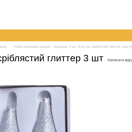
096 
063 
а
Обмін та повернення
Контактна інформація
050 
Перед
рашок
Набір ялинкових іграшок - бурульки, 3 шт, 3x15 см, сріблястий Глиттер, скло (
сріблястий глиттер 3 шт
Написати відг