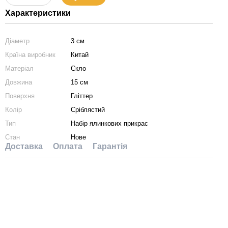
Характеристики
Діаметр
3 см
Країна виробник
Китай
Матеріал
Скло
Довжина
15 см
Поверхня
Гліттер
Колір
Сріблястий
Тип
Набір ялинкових прикрас
Стан
Нове
Доставка
Оплата
Гарантія