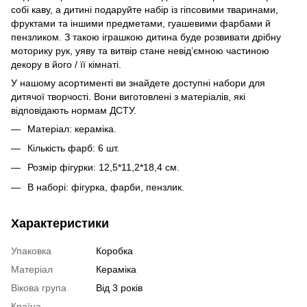
собі каву, а дитині подаруйте набір із гіпсовими тваринами,
фруктами та іншими предметами, гуашевими фарбами й
пензликом. З такою іграшкою дитина буде розвивати дрібну
моторику рук, уяву та витвір стане невід’ємною частиною
декору в його / її кімнаті.
У нашому асортименті ви знайдете доступні набори для
дитячої творчості. Вони виготовлені з матеріалів, які
відповідають нормам ДСТУ.
Матеріал: кераміка.
Кількість фарб: 6 шт.
Розмір фігурки: 12,5*11,2*18,4 см.
В наборі: фігурка, фарби, пензлик.
Характеристики
Упаковка
Коробка
Матеріал
Кераміка
Вікова група
Від 3 років
Країна