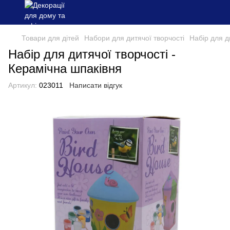
Товари для дітей
Набори для дитячої творчості
Набір для д
Набір для дитячої творчості -
Керамічна шпаківня
Артикул:
023011
Написати відгук