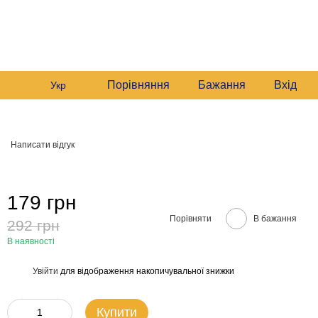
235 6633
Графік роботи:
235 6633
Мій кошик
Будні:
09:00–16:00
235 6633
Сб:
10:00–16:00
звонити вам?
Порівняння
Бажання
Вхід
Укр
м
Написати відгук
179 грн
Порівняти
В бажання
292 грн
В наявності
Увійти
для відображення накопичувальної знижки
%
Купити