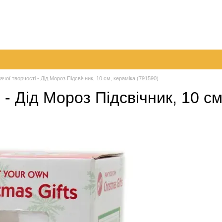
096 
063 
а
Обмін та повернення
Контактна інформація
050 
Перед
ячої творчості - Дід Мороз Підсвічник, 10 см, кераміка (791590)
 - Дід Мороз Підсвічник, 10 с