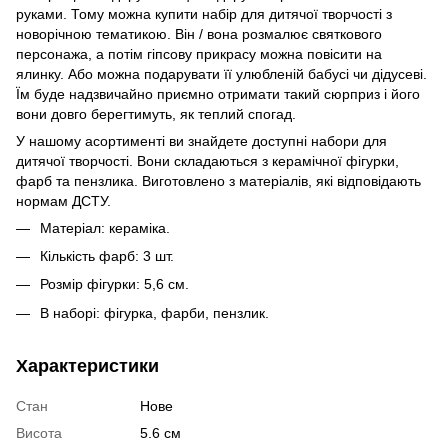
руками. Тому можна купити набір для дитячої творчості з
новорічною тематикою. Він / вона розмалює святкового
персонажа, а потім гіпсову прикрасу можна повісити на
ялинку. Або можна подарувати її улюбленій бабусі чи дідусеві.
Їм буде надзвичайно приємно отримати такий сюрприз і його
вони довго берегтимуть, як теплий спогад.
У нашому асортименті ви знайдете доступні набори для
дитячої творчості. Вони складаються з керамічної фігурки,
фарб та пензлика. Виготовлено з матеріалів, які відповідають
нормам ДСТУ.
Матеріал: кераміка.
Кількість фарб: 3 шт.
Розмір фігурки: 5,6 см.
В наборі: фігурка, фарби, пензлик.
Характеристики
Стан
Нове
Висота
5.6 см