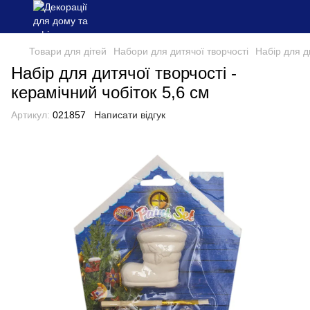
Товари для дітей
Набори для дитячої творчості
Набір для ди
Набір для дитячої творчості -
керамічний чобіток 5,6 см
Артикул:
021857
Написати відгук