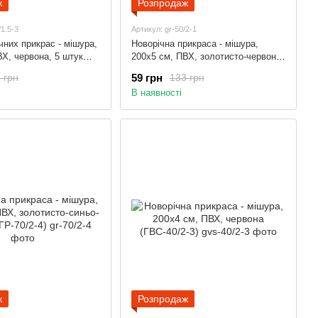
ж
Розпродаж
/1.5-3
Артикул: gr-50/2-1
чних прикрас - мішура,
Новорічна прикраса - мішура,
ВХ, червона, 5 штук
200x5 см, ПВХ, золотисто-червоно-
синя (ГР-50/2-1)
59 грн
 грн
133 грн
В наявності
ж
Розпродаж