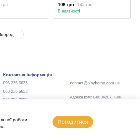
108 грн
 грн
193 грн
В наявності
Вперед
Контактна інформація
096 235 6633
contact@playhome.com.ua
063 235 6633
Адреса компанії: 04207, Київ,
050 235 6633
Україна, вул. Зої Гайдай, 3
Мапа проїзду
Передзвонити вам?
альної роботи
Погодитися
 на