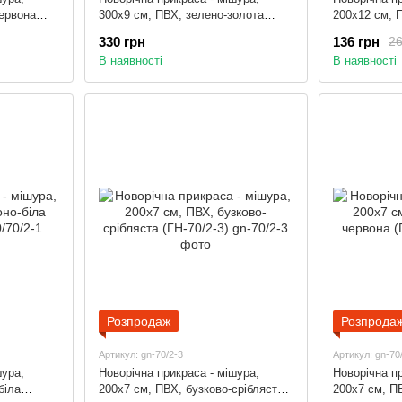
червона
300x9 см, ПВХ, зелено-золота
200x12 см, 
(ГК-90/3-4)
(ГЛ-120/2/1-1
330 грн
136 грн
26
В наявності
В наявності
Розпродаж
Розпрода
Артикул: gn-70/2-3
Артикул: gn-70
шура,
Новорічна прикраса - мішура,
Новорічна пр
біла
200x7 см, ПВХ, бузково-срібляста
200x7 см, П