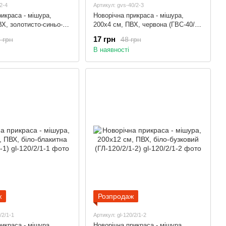
2-4
Артикул: gvs-40/2-3
икраса - мішура,
Новорічна прикраса - мішура,
ВХ, золотисто-синьо-
200x4 см, ПВХ, червона (ГВС-40/2-
70/2-4)
3)
17 грн
 грн
48 грн
В наявності
ж
Розпродаж
/2/1-1
Артикул: gl-120/2/1-2
икраса - мішура,
Новорічна прикраса - мішура,