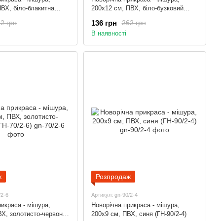
ПВХ, біло-блакитна
200x12 см, ПВХ, біло-бузковий
)
(ГЛ-120/2/1-2)
136 грн
2 грн
262 грн
В наявності
ж
Розпродаж
/2-6
Артикул: gn-90/2-4
икраса - мішура,
Новорічна прикраса - мішура,
ВХ, золотисто-червона
200x9 см, ПВХ, синя (ГН-90/2-4)