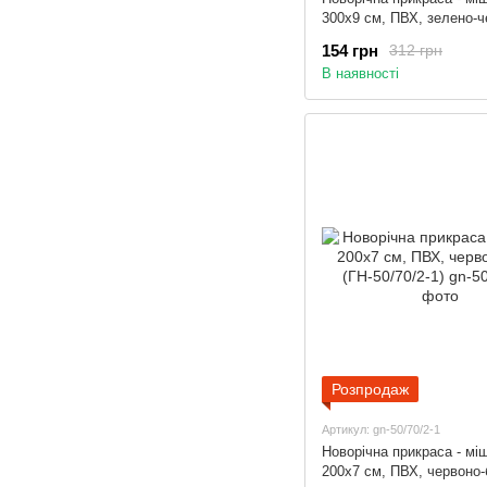
300x9 см, ПВХ, зелено-
(ГК-90/3-3)
154 грн
312 грн
В наявності
Розпродаж
Артикул: gn-50/70/2-1
Новорічна прикраса - мі
200x7 см, ПВХ, червоно-