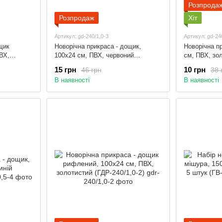
Розпрода
Розпродаж
Хіт
Артикул: gd-240/1,0-3
Артикул: gd-24
щик
Новорічна прикраса - дощик,
Новорічна п
ВХ,
100x24 см, ПВХ, червоний
см, ПВХ, зол
(ГД-240/1,0-3)
15 грн
10 грн
46 грн
38 
В наявності
В наявності