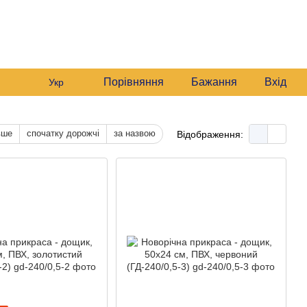
235 6633
Графік роботи:
235 6633
Мій кошик
Будні:
09:00–16:00
235 6633
Сб:
10:00–16:00
звонити вам?
Порівняння
Бажання
Вхід
Укр
вше
спочатку дорожчі
за назвою
Відображення: