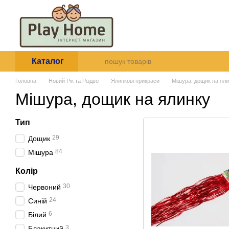
Перейти до основного контенту
Про нас
Оплата і доставк
Угода користувача
Каталог
Головна
Новий Рік та Різдво
Ялинкові прикраси
Мішура, дощик на ял
Мішура, дощик на ялинку
Тип
29
Дощик
84
Мішура
Колір
30
Червоний
24
Синій
6
Білий
3
Блакитний