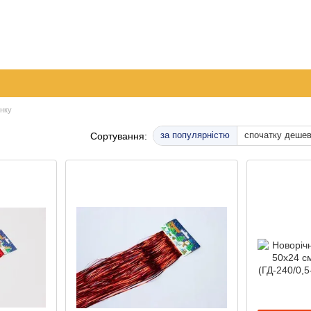
096 
063 
а
Обмін та повернення
Контактна інформація
050 
Перед
инку
за популярністю
спочатку деше
Сортування: