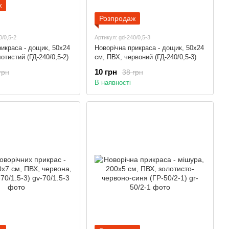
ж
Розпродаж
0/0,5-2
Артикул: gd-240/0,5-3
рикраса - дощик, 50x24
Новорічна прикраса - дощик, 50x24
отистий (ГД-240/0,5-2)
см, ПВХ, червоний (ГД-240/0,5-3)
10 грн
грн
38 грн
В наявності