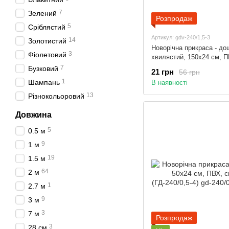
7
Зелений
Розпродаж
5
Сріблястий
Артикул: gdv-240/1,5-3
14
Золотистий
Новорічна прикраса - до
3
Фіолетовий
хвилястий, 150x24 см, П
червоний (ГДВ-240/1,5-3)
7
Бузковий
21 грн
56 грн
1
Шампань
В наявності
13
Різнокольоровий
Довжина
5
0.5 м
9
1 м
19
1.5 м
64
2 м
1
2.7 м
9
3 м
3
7 м
Розпродаж
3
28 см