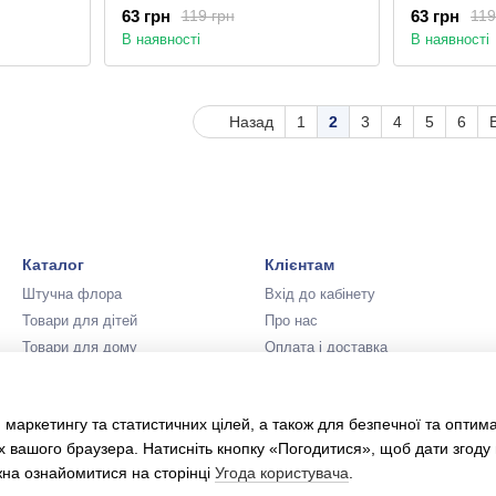
(ГН-70/2-3)
(ГН-70/2-6)
63 грн
63 грн
119 грн
119
В наявності
В наявності
Назад
1
2
3
4
5
6
Каталог
Клієнтам
Штучна флора
Вхід до кабінету
Товари для дітей
Про нас
Товари для дому
Оплата і доставка
Аксесуари для свята
Обмін та повернення
Карнавальні костюми
Контактна інформація
 маркетингу та статистичних цілей, а також для безпечної та оптим
Новий Рік та Різдво
Угода користувача
х вашого браузера. Натисніть кнопку «Погодитися», щоб дати згоду
жна ознайомитися на сторінці
Угода користувача
.