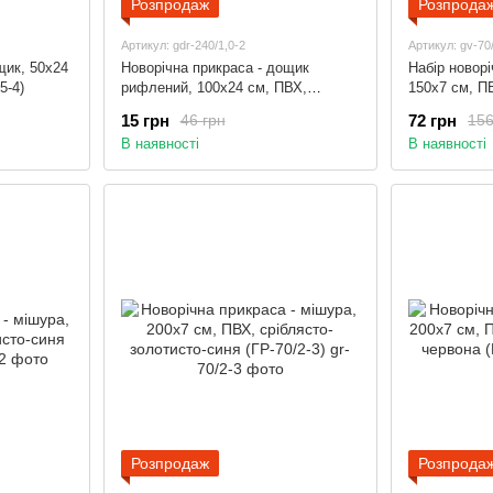
Розпродаж
Розпрода
Артикул: gdr-240/1,0-2
Артикул: gv-70
щик, 50x24
Новорічна прикраса - дощик
Набір новорі
5-4)
рифлений, 100x24 см, ПВХ,
150x7 см, П
золотистий (ГДР-240/1,0-2)
(ГВ-70/1.5-3)
15 грн
72 грн
46 грн
156
В наявності
В наявності
Розпродаж
Розпрода