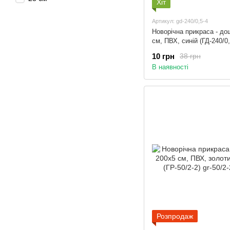
Хіт
Артикул: gd-240/0,5-4
Новорічна прикраса - до
см, ПВХ, синій (ГД-240/0,
10 грн
38 грн
В наявності
Розпродаж