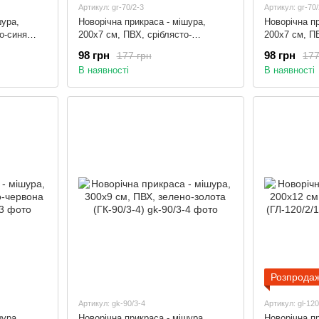
Артикул: gr-70/2-3
Артикул: gr-70/
шура,
Новорічна прикраса - мішура,
Новорічна пр
о-синя
200x7 см, ПВХ, сріблясто-
200x7 см, П
золотисто-синя (ГР-70/2-3)
червона (ГР-
98 грн
98 грн
177 грн
177
В наявності
В наявності
Розпрода
Артикул: gk-90/3-4
Артикул: gl-120
шура,
Новорічна прикраса - мішура,
Новорічна пр