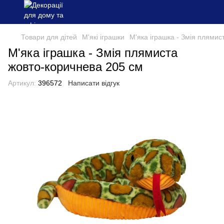
Товари для дітей
М'які іграшки
М'яка іграшка - Змія плямис
М'яка іграшка - Змія плямиста
жовто-коричнева 205 см
Артикул:
396572
Написати відгук