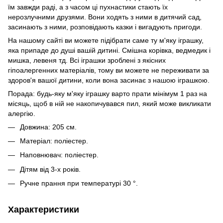
їм завжди раді, а з часом ці пухнастики стають їх
нерозлучними друзями. Вони ходять з ними в дитячий сад,
засинають з ними, розповідають казки і вигадують пригоди.
На нашому сайті ви можете підібрати саме ту м'яку іграшку,
яка припаде до душі вашій дитині. Смішна корівка, ведмедик і
мишка, левеня тд. Всі іграшки зроблені з якісних
гіпоалергенних матеріалів, тому ви можете не переживати за
здоров'я вашої дитини, коли вона засинає з нашою іграшкою.
Порада: будь-яку м'яку іграшку варто прати мінімум 1 раз на
місяць, щоб в ній не накопичувався пил, який може викликати
алергію.
Довжина: 205 см.
Матеріал: поліестер.
Наповнювач: поліестер.
Дітям від 3-х років.
Ручне прання при температурі 30 °.
Характеристики