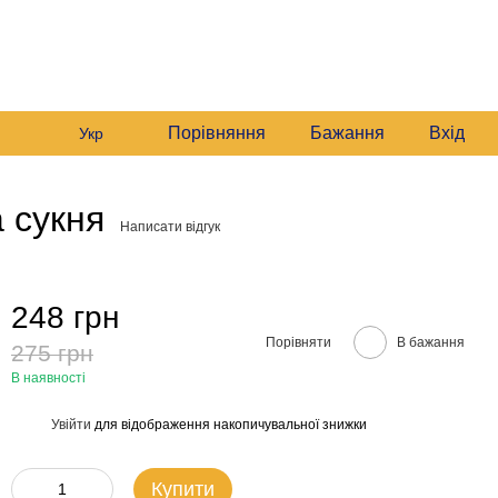
235 6633
Графік роботи:
235 6633
Мій кошик
Будні:
09:00–16:00
235 6633
Сб:
10:00–16:00
звонити вам?
Порівняння
Бажання
Вхід
Укр
 сукня
Написати відгук
248 грн
Порівняти
В бажання
275 грн
В наявності
Увійти
для відображення накопичувальної знижки
%
Купити