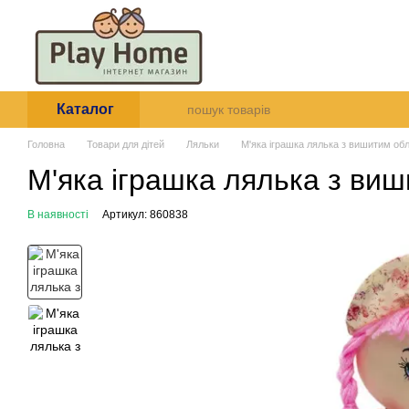
Перейти до основного контенту
Про нас
Оплата і доставк
Угода користувача
Каталог
Головна
Товари для дітей
Ляльки
М'яка іграшка лялька з вишитим об
М'яка іграшка лялька з виш
В наявності
Артикул: 860838