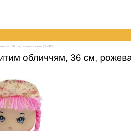
096 
063 
а
Обмін та повернення
Контактна інформація
050 
Перед
личчям, 36 см, рожева сукня (860838)
итим обличчям, 36 см, рожева