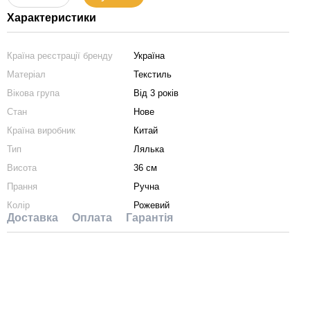
Характеристики
Країна реєстрації бренду
Україна
Матеріал
Текстиль
Вікова група
Від 3 років
Стан
Нове
Країна виробник
Китай
Тип
Лялька
Висота
36 см
Прання
Ручна
Колір
Рожевий
Доставка
Оплата
Гарантія