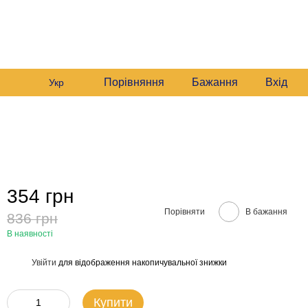
235 6633
Графік роботи:
235 6633
Мій кошик
Будні:
09:00–16:00
235 6633
Сб:
10:00–16:00
звонити вам?
Порівняння
Бажання
Вхід
Укр
354 грн
Порівняти
В бажання
836 грн
В наявності
Увійти
для відображення накопичувальної знижки
%
Купити