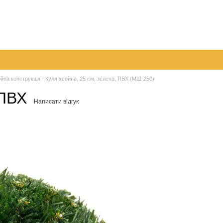
096 
063 
а
Обмін та повернення
Контактна інформація
050 
Перед
йна конструкція - Куля хвойна, 25 см, зелена, ПВХ (МШ-250)
 ПВХ
Написати відгук