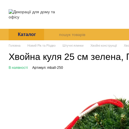
Перейти до основного контенту
Про нас
Оплата і доставк
Угода користувача
Каталог
Головна
Новий Рік та Різдво
Штучні ялинки
Хвойні конструкції
Хво
Хвойна куля 25 см зелена,
В наявності
Артикул: mball-250