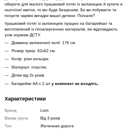
оберете для малого іграшковий потяг із залізницею й купите в
нього/неї квиток, то він буде безцінним. Бо ви побуваєте та
почуєте чарівні вигадки вашої дитини. Поїхали?
Іграшковий потяг із залізницею працює на батарейках та
виготовлений із гіпоалергенних матеріалів, які відповідають
усім нормам ДСТУ.
Довжина залізничної колії: 176 см.
Розмір треку: 62х62 см.
Колір: різні кольори.
Матеріал: пластик.
Дітям від 3х років.
Батарейки АА х 2 шт
у комплект не входять.
Характеристики
Бренд
Lixin
Вікова група
Від 3 років
Тип
Железная дорога