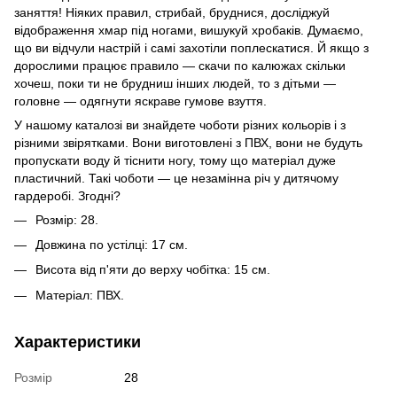
заняття! Ніяких правил, стрибай, бруднися, досліджуй
відображення хмар під ногами, вишукуй хробаків. Думаємо,
що ви відчули настрій і самі захотіли поплескатися. Й якщо з
дорослими працює правило — скачи по калюжах скільки
хочеш, поки ти не брудниш інших людей, то з дітьми —
головне — одягнути яскраве гумове взуття.
У нашому каталозі ви знайдете чоботи різних кольорів і з
різними звірятками. Вони виготовлені з ПВХ, вони не будуть
пропускати воду й тіснити ногу, тому що матеріал дуже
пластичний. Такі чоботи — це незамінна річ у дитячому
гардеробі. Згодні?
Розмір: 28.
Довжина по устілці: 17 см.
Висота від п'яти до верху чобітка: 15 см.
Матеріал: ПВХ.
Характеристики
Розмір
28