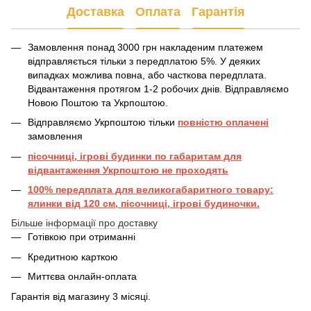
Доставка
Оплата
Гарантія
Замовлення понад 3000 грн накладеним платежем
відправляється тільки з передплатою 5%. У деяких
випадках можлива повна, або часткова передплата.
Відвантаження протягом 1-2 робочих днів. Відправляємо
Новою Поштою та Укрпоштою.
Відправляємо Укрпоштою тільки
повністю оплачені
замовлення
пісочниці, ігрові будинки по габаритам для
відвантаження Укрпоштою не проходять
100% передплата для великогабаритного товару:
ялинки від 120 см, пісочниці, ігрові будиночки.
Більше інформації про доставку
Готівкою при отриманні
Кредитною карткою
Миттєва онлайн-оплата
Гарантія від магазину 3 місяці.